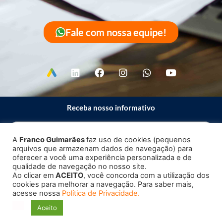
Fale com nossa equipe!
Receba nosso informativo
A
Franco Guimarães
faz uso de cookies (pequenos
arquivos que armazenam dados de navegação) para
Enviar
oferecer a você uma experiência personalizada e de
qualidade de navegação no nosso site.
Ao clicar em
ACEITO
, você concorda com a utilização dos
cookies para melhorar a navegação. Para saber mais,
acesse nossa
Política de Privacidade.
Copyright 2023 – 2026 ©
Franco Guimarães
| Todos os direitos
Aceito
reservados