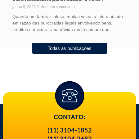
junho 9, 2026
Nenhum comentário
Quando um familiar falece, muitas vezes o luto é adiado
em razão das burocracias legais envolvendo bens,
créditos e dívidas. Uma dúvida muito comum que
Todas as publicações
CONTATO:
(11) 3104-1852
(11) 3104-2683