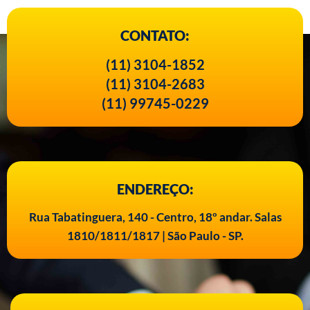
CONTATO:
(11) 3104-1852
(11) 3104-2683
(11) 99745-0229
ENDEREÇO:
Rua Tabatinguera, 140 - Centro, 18º andar. Salas
1810/1811/1817 | São Paulo - SP.