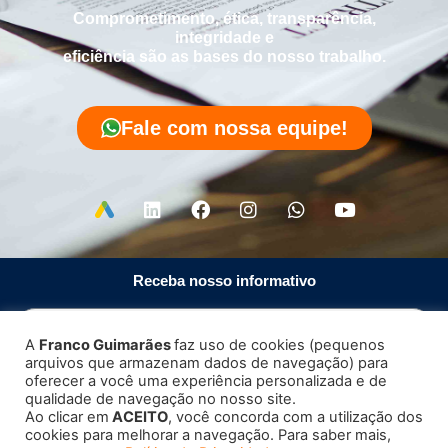
Comprometimento, ética, transparência,
integridade e
eficiência são as bases do nosso trabalho.
Fale com nossa equipe!
Receba nosso informativo
A
Franco Guimarães
faz uso de cookies (pequenos
arquivos que armazenam dados de navegação) para
Enviar
oferecer a você uma experiência personalizada e de
qualidade de navegação no nosso site.
Ao clicar em
ACEITO
, você concorda com a utilização dos
cookies para melhorar a navegação. Para saber mais,