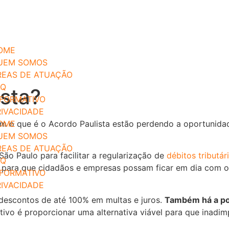
OME
UEM SOMOS
REAS DE ATUAÇÃO
AQ
ista?
NFORMATIVO
RIVACIDADE
em o que é o Acordo Paulista estão perdendo a oportunida
OME
UEM SOMOS
REAS DE ATUAÇÃO
ão Paulo para facilitar a regularização de
débitos tributár
AQ
 para que cidadãos e empresas possam ficar em dia com o 
NFORMATIVO
RIVACIDADE
escontos de até 100% em multas e juros.
Também há a po
tivo é proporcionar uma alternativa viável para que inadi