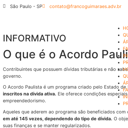
São Paulo - SP
contato@francoguimaraes.adv.br
H
Q
INFORMATIVO
Á
F
O que é o Acordo Paul
I
P
Contribuintes que possuem dívidas tributárias e não sab
H
governo.
Q
Á
O Acordo Paulista é um programa criado pelo Estado de S
F
inscritos na dívida ativa.
Ele oferece condições especiais
I
empreendedorismo.
P
Aqueles que aderem ao programa são beneficiados com d
em até 145 vezes, dependendo do tipo de dívida.
O obje
suas finanças e se manter regularizados.