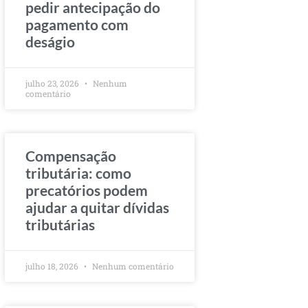
pedir antecipação do
pagamento com
deságio
julho 23, 2026
Nenhum
comentário
Compensação
tributária: como
precatórios podem
ajudar a quitar dívidas
tributárias
julho 18, 2026
Nenhum comentário