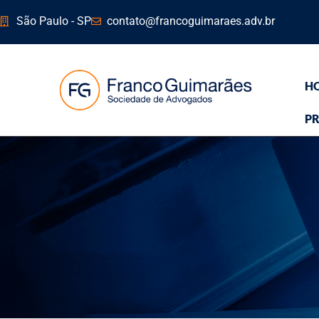
São Paulo - SP
contato@francoguimaraes.adv.br
H
PR