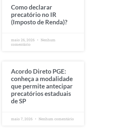
Como declarar
precatório no IR
(Imposto de Renda)?
maio 26, 2026
Nenhum
comentário
Acordo Direto PGE:
conheça a modalidade
que permite antecipar
precatórios estaduais
de SP
maio 7, 2026
Nenhum comentário