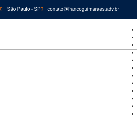
São Paulo - SP
contato@francoguimaraes.adv.br