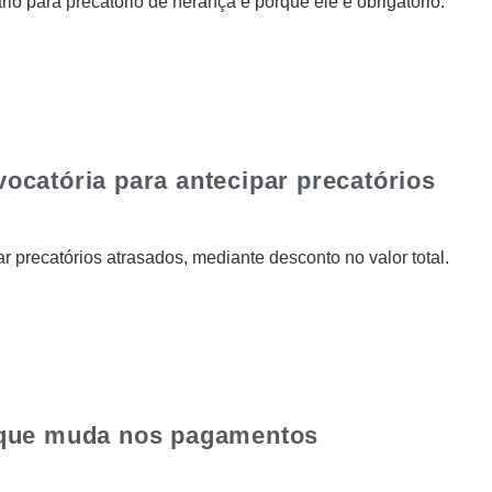
io para precatório de herança e porque ele é obrigatório.
ocatória para antecipar precatórios
 precatórios atrasados, mediante desconto no valor total.
 que muda nos pagamentos