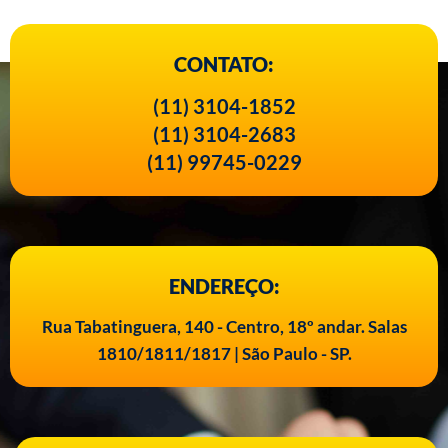
CONTATO:
(11) 3104-1852
(11) 3104-2683
(11) 99745-0229
ENDEREÇO:
Rua Tabatinguera, 140 - Centro, 18º andar. Salas
1810/1811/1817 | São Paulo - SP.