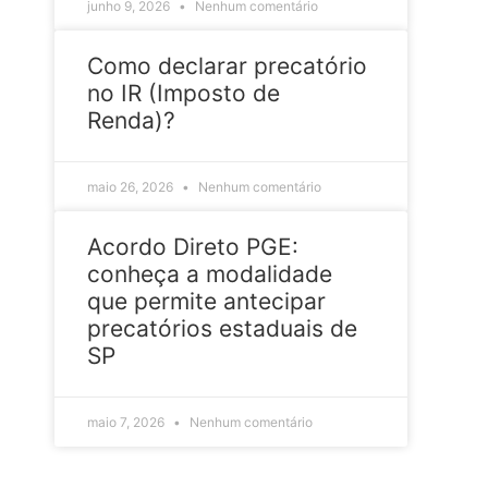
junho 9, 2026
Nenhum comentário
Como declarar precatório
no IR (Imposto de
Renda)?
maio 26, 2026
Nenhum comentário
Acordo Direto PGE:
conheça a modalidade
que permite antecipar
precatórios estaduais de
SP
maio 7, 2026
Nenhum comentário