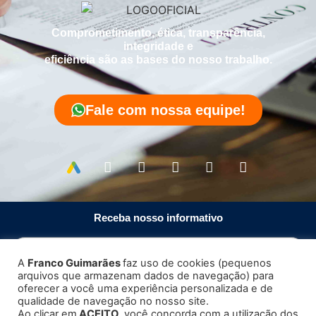
Comprometimento, ética, transparência,
integridade e
eficiência são as bases do nosso trabalho.
Fale com nossa equipe!
Receba nosso informativo
A
Franco Guimarães
faz uso de cookies (pequenos
arquivos que armazenam dados de navegação) para
Enviar
oferecer a você uma experiência personalizada e de
qualidade de navegação no nosso site.
Ao clicar em
ACEITO
, você concorda com a utilização dos