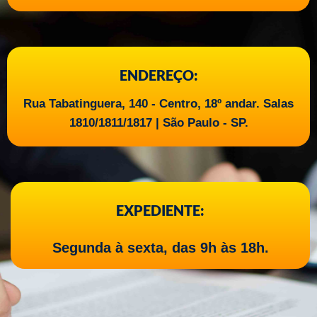
ENDEREÇO:
Rua Tabatinguera, 140 - Centro, 18º andar. Salas
1810/1811/1817 | São Paulo - SP.
EXPEDIENTE:
Segunda à sexta, das 9h às 18h.