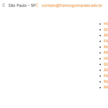
São Paulo - SP
contato@francoguimaraes.adv.br
H
Q
Á
F
I
P
H
Q
Á
F
I
P