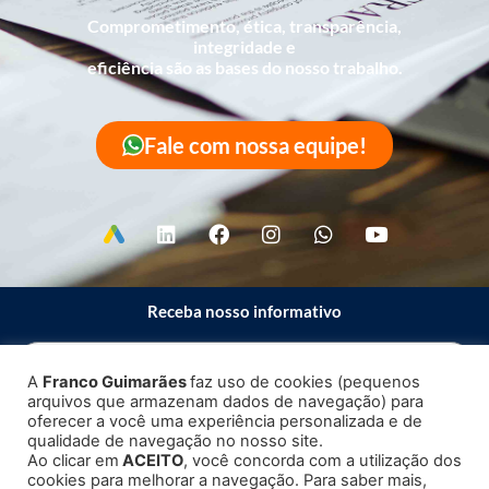
Comprometimento, ética, transparência,
integridade e
eficiência são as bases do nosso trabalho.
Fale com nossa equipe!
Receba nosso informativo
A
Franco Guimarães
faz uso de cookies (pequenos
arquivos que armazenam dados de navegação) para
Enviar
oferecer a você uma experiência personalizada e de
qualidade de navegação no nosso site.
Ao clicar em
ACEITO
, você concorda com a utilização dos
cookies para melhorar a navegação. Para saber mais,