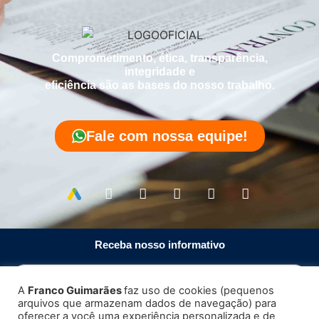
Comprometimento, ética, transparência,
integridade e
eficiência são as bases do nosso trabalho.
Fale com nossa equipe!
Receba nosso informativo
A
Franco Guimarães
faz uso de cookies (pequenos
arquivos que armazenam dados de navegação) para
Enviar
oferecer a você uma experiência personalizada e de