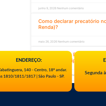
junho 9, 2026
Nenhum comentário
Como declarar precatório no
Renda)?
maio 26, 2026
Nenhum comentário
Acordo Direto PGE: conheça
permite antecipar precatóri
ENDEREÇO:
E
abatinguera, 140 - Centro, 18º andar.
Segunda à
maio 7, 2026
Nenhum comentário
as 1810/1811/1817 | São Paulo - SP.