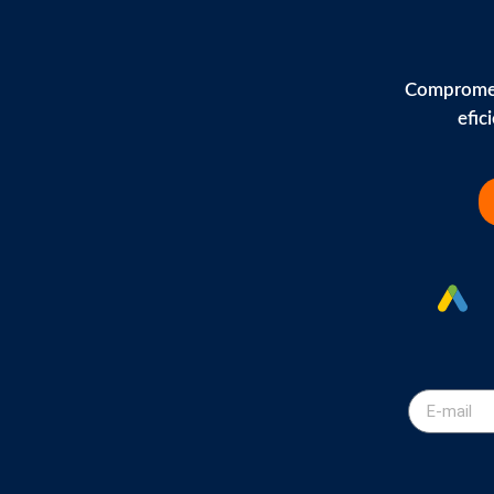
Comprometi
efic