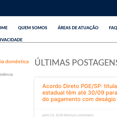
OME
QUEM SOMOS
ÁREAS DE ATUAÇÃO
FA
IVACIDADE
cia doméstica
ÚLTIMAS POSTAGEN
iolência
Acordo Direto PGE/SP: titula
estadual têm até 30/09 para
do pagamento com deságio
julho 23, 2026
Nenhum comentário