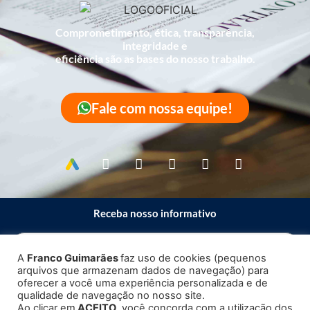
Comprometimento, ética, transparência,
integridade e
eficiência são as bases do nosso trabalho.
Fale com nossa equipe!
Receba nosso informativo
A
Franco Guimarães
faz uso de cookies (pequenos
arquivos que armazenam dados de navegação) para
Enviar
oferecer a você uma experiência personalizada e de
qualidade de navegação no nosso site.
Ao clicar em
ACEITO
, você concorda com a utilização dos