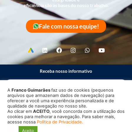
eficiência são as bases do nosso trabalho.
Fale com nossa equipe!
Receba nosso informativo
A
Franco Guimarães
faz uso de cookies (pequenos
arquivos que armazenam dados de navegação) para
Enviar
oferecer a você uma experiência personalizada e de
qualidade de navegação no nosso site.
Ao clicar em
ACEITO
, você concorda com a utilização dos
cookies para melhorar a navegação. Para saber mais,
acesse nossa
Política de Privacidade.
Copyright 2023 – 2026 ©
Franco Guimarães
| Todos os direitos
Aceito