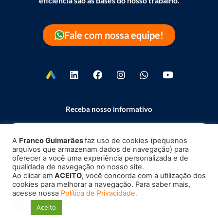
eficiência são as bases do nosso trabalho.
Fale com nossa equipe!
Receba nosso informativo
A
Franco Guimarães
faz uso de cookies (pequenos
arquivos que armazenam dados de navegação) para
Enviar
oferecer a você uma experiência personalizada e de
qualidade de navegação no nosso site.
Ao clicar em
ACEITO
, você concorda com a utilização dos
cookies para melhorar a navegação. Para saber mais,
acesse nossa
Política de Privacidade.
Copyright 2023 – 2026 ©
Franco Guimarães
| Todos os direitos
Aceito
reservados