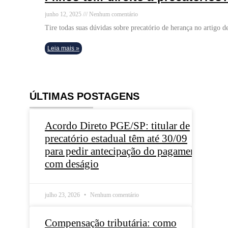
junho 12, 2025
Nenhum comentário
Tire todas suas dúvidas sobre precatório de herança no artigo d
Leia mais »
ÚLTIMAS POSTAGENS
Acordo Direto PGE/SP: titular de
precatório estadual têm até 30/09
para pedir antecipação do pagamento
com deságio
julho 23, 2026
Nenhum comentário
Compensação tributária: como