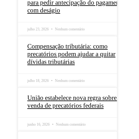
para pedir antecipação do pagamento
com deságio
julho 23, 2026
Nenhum comentário
Compensação tributária: como
precatórios podem ajudar a quitar
dívidas tributárias
julho 18, 2026
Nenhum comentário
União estabelece nova regra sobre a
venda de precatórios federais
junho 16, 2026
Nenhum comentário