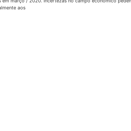
rães em março / 2020. Incertezas no campo econômico ped
almente aos