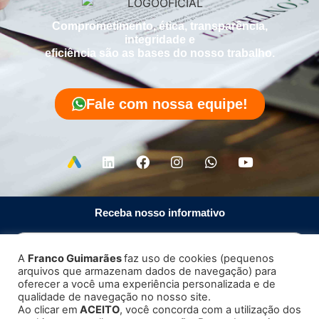
Comprometimento, ética, transparência,
integridade e
eficiência são as bases do nosso trabalho.
Fale com nossa equipe!
Receba nosso informativo
A
Franco Guimarães
faz uso de cookies (pequenos
arquivos que armazenam dados de navegação) para
Enviar
oferecer a você uma experiência personalizada e de
qualidade de navegação no nosso site.
Ao clicar em
ACEITO
, você concorda com a utilização dos