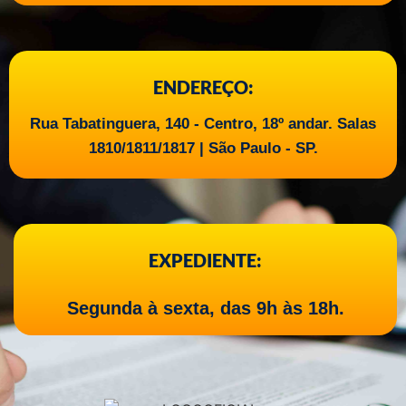
ENDEREÇO:
Rua Tabatinguera, 140 - Centro, 18º andar. Salas
1810/1811/1817 | São Paulo - SP.
EXPEDIENTE:
Segunda à sexta, das 9h às 18h.