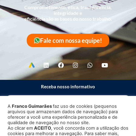
Comprometimento, ética, transparência,
integridade e
eficiência são as bases do nosso trabalho.
Fale com nossa equipe!
Receba nosso informativo
A
Franco Guimarães
faz uso de cookies (pequenos
arquivos que armazenam dados de navegação) para
Enviar
oferecer a você uma experiência personalizada e de
qualidade de navegação no nosso site.
Ao clicar em
ACEITO
, você concorda com a utilização dos
cookies para melhorar a navegação. Para saber mais,