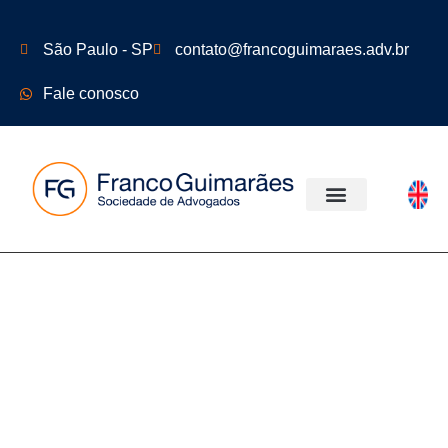
São Paulo - SP
contato@francoguimaraes.adv.br
Fale conosco
ÁREAS DE ATUAÇÃO
INFORMATIVO