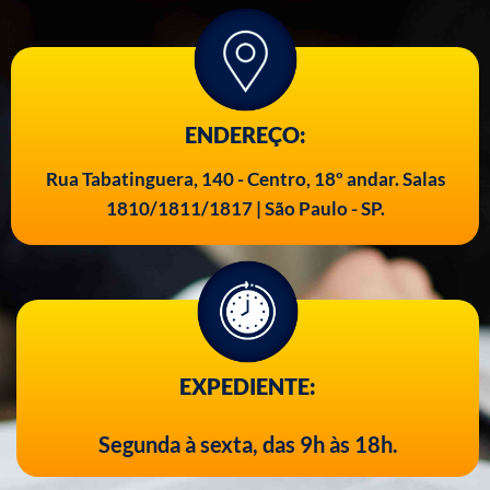
ENDEREÇO:
Rua Tabatinguera, 140 - Centro, 18º andar. Salas
1810/1811/1817 | São Paulo - SP.
EXPEDIENTE:
Segunda à sexta, das 9h às 18h.