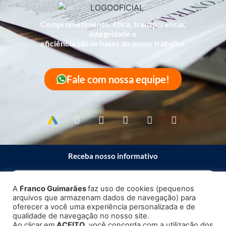
Comprometimento, ética, transparência,
integridade e
eficiência são as bases do nosso trabalho.
Fale com nossa equipe!
Receba nosso informativo
A
Franco Guimarães
faz uso de cookies (pequenos
arquivos que armazenam dados de navegação) para
Enviar
oferecer a você uma experiência personalizada e de
qualidade de navegação no nosso site.
Ao clicar em
ACEITO
, você concorda com a utilização dos