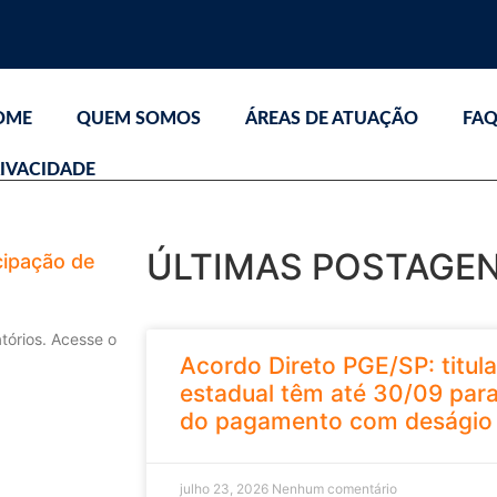
OME
QUEM SOMOS
ÁREAS DE ATUAÇÃO
FA
IVACIDADE
ÚLTIMAS POSTAGE
cipação de
tórios. Acesse o
Acordo Direto PGE/SP: titula
estadual têm até 30/09 para
do pagamento com deságio
julho 23, 2026
Nenhum comentário