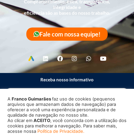
Comprometimento, ética, transparência,
integridade e
eficiência são as bases do nosso trabalho.
Fale com nossa equipe!
Receba nosso informativo
A
Franco Guimarães
faz uso de cookies (pequenos
arquivos que armazenam dados de navegação) para
Enviar
oferecer a você uma experiência personalizada e de
qualidade de navegação no nosso site.
Ao clicar em
ACEITO
, você concorda com a utilização dos
cookies para melhorar a navegação. Para saber mais,
acesse nossa
Política de Privacidade.