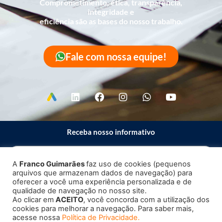
Comprometimento, ética, transparência,
integridade e
eficiência são as bases do nosso trabalho.
Fale com nossa equipe!
Receba nosso informativo
A
Franco Guimarães
faz uso de cookies (pequenos
arquivos que armazenam dados de navegação) para
Enviar
oferecer a você uma experiência personalizada e de
qualidade de navegação no nosso site.
Ao clicar em
ACEITO
, você concorda com a utilização dos
cookies para melhorar a navegação. Para saber mais,
acesse nossa
Política de Privacidade.