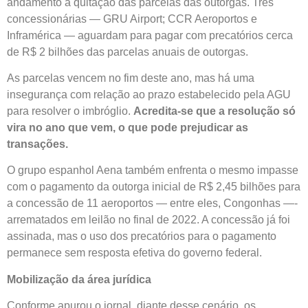
andamento à quitação das parcelas das outorgas. Três
concessionárias — GRU Airport; CCR Aeroportos e
Inframérica — aguardam para pagar com precatórios cerca
de R$ 2 bilhões das parcelas anuais de outorgas.
As parcelas vencem no fim deste ano, mas há uma
insegurança com relação ao prazo estabelecido pela AGU
para resolver o imbróglio.
Acredita-se que a resolução só
vira no ano que vem, o que pode prejudicar as
transações.
O grupo espanhol Aena também enfrenta o mesmo impasse
com o pagamento da outorga inicial de R$ 2,45 bilhões para
a concessão de 11 aeroportos — entre eles, Congonhas —-
arrematados em leilão no final de 2022. A concessão já foi
assinada, mas o uso dos precatórios para o pagamento
permanece sem resposta efetiva do governo federal.
Mobilização da área jurídica
Conforme apurou o jornal, diante desse cenário, os