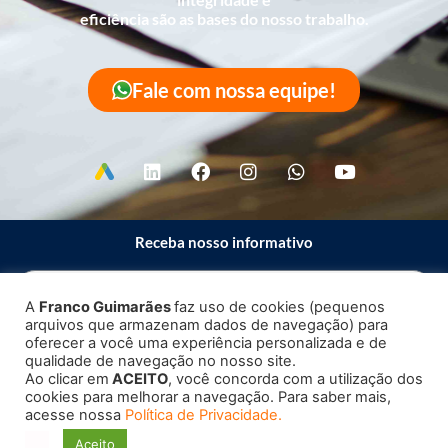
eficiência são as bases do nosso trabalho.
Fale com nossa equipe!
Receba nosso informativo
A
Franco Guimarães
faz uso de cookies (pequenos
arquivos que armazenam dados de navegação) para
Enviar
oferecer a você uma experiência personalizada e de
qualidade de navegação no nosso site.
Ao clicar em
ACEITO
, você concorda com a utilização dos
cookies para melhorar a navegação. Para saber mais,
acesse nossa
Política de Privacidade.
Copyright 2023 – 2026 ©
Franco Guimarães
| Todos os direitos
Aceito