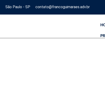
São Paulo - SP
contato@francoguimaraes.adv.br
H
PR