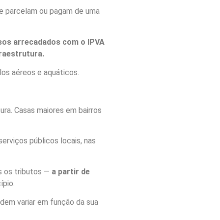
 se parcelam ou pagam de uma
sos arrecadados com o IPVA
raestrutura.
los aéreos e aquáticos.
tura. Casas maiores em bairros
erviços públicos locais, nas
s os tributos —
a partir de
cípio.
odem variar em função da sua