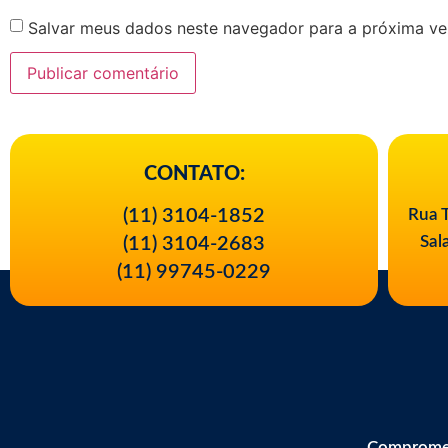
Salvar meus dados neste navegador para a próxima ve
CONTATO:
(11) 3104-1852
Rua T
Sal
(11) 3104-2683
(11) 99745-0229
Comprometi