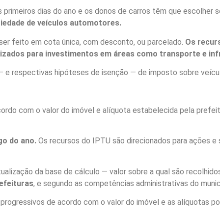
 primeiros dias do ano e os donos de carros têm que escolher
riedade de veículos automotores.
er feito em cota única, com desconto, ou parcelado.
Os recur
ilizados para investimentos em áreas como transporte e inf
 — e respectivas hipóteses de isenção — de imposto sobre veícu
acordo com o valor do imóvel e alíquota estabelecida pela prefei
go do ano.
Os recursos do IPTU são direcionados para ações e s
tualização da base de cálculo — valor sobre a qual são recolhido
refeituras
, e segundo as competências administrativas do muni
progressivos de acordo com o valor do imóvel e as alíquotas p