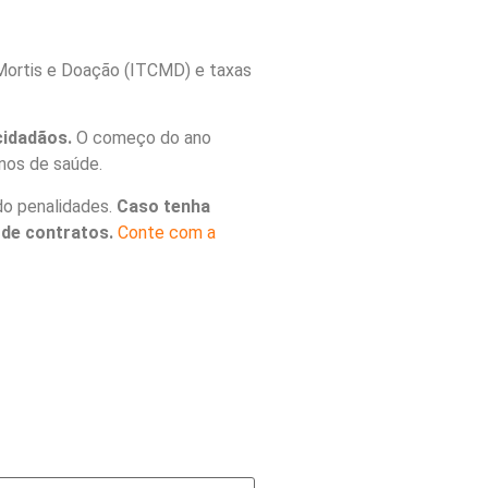
Mortis e Doação (ITCMD) e taxas
cidadãos.
O começo do ano
anos de saúde.
do penalidades.
Caso tenha
a de contratos.
Conte com a