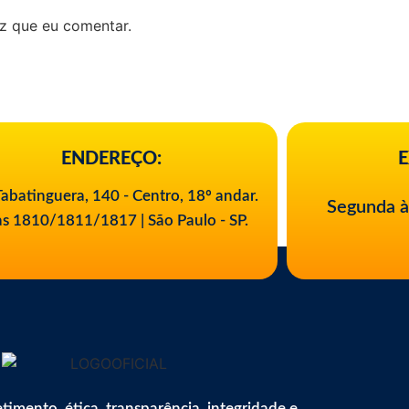
z que eu comentar.
ENDEREÇO:
E
abatinguera, 140 - Centro, 18º andar.
Segunda à
as 1810/1811/1817 | São Paulo - SP.
mento, ética, transparência, integridade e