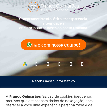
Comprometimento, ética, transparência,
integridade e
eficiência são as bases do nosso trabalho.
Fale com nossa equipe!
Receba nosso informativo
A
Franco Guimarães
faz uso de cookies (pequenos
arquivos que armazenam dados de navegação) para
Enviar
oferecer a você uma experiência personalizada e de