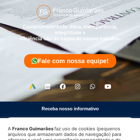
Comprometimento, ética, transparência,
integridade e
eficiência são as bases do nosso trabalho.
Fale com nossa equipe!
Receba nosso informativo
A
Franco Guimarães
faz uso de cookies (pequenos
arquivos que armazenam dados de navegação) para
Enviar