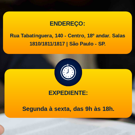
ENDEREÇO:
Rua Tabatinguera, 140 - Centro, 18º andar. Salas
1810/1811/1817 | São Paulo - SP.
EXPEDIENTE:
Segunda à sexta, das 9h às 18h.