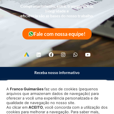
Comprometimento, ética, transparência,
integridade e
eficiência são as bases do nosso trabalho.
Fale com nossa equipe!
Receba nosso informativo
A
Franco Guimarães
faz uso de cookies (pequenos
arquivos que armazenam dados de navegação) para
Enviar
oferecer a você uma experiência personalizada e de
qualidade de navegação no nosso site.
Ao clicar em
ACEITO
, você concorda com a utilização dos
cookies para melhorar a navegação. Para saber mais,