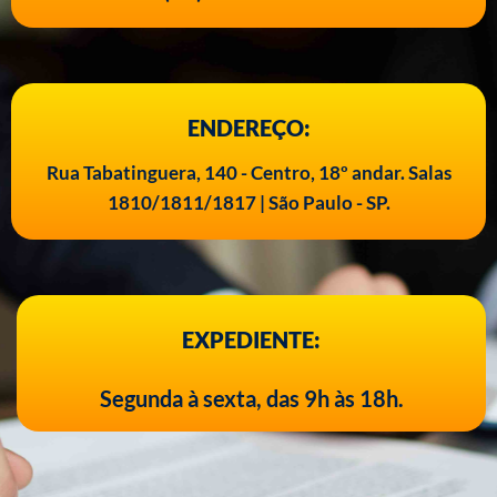
ENDEREÇO:
Rua Tabatinguera, 140 - Centro, 18º andar. Salas
1810/1811/1817 | São Paulo - SP.
EXPEDIENTE:
Segunda à sexta, das 9h às 18h.