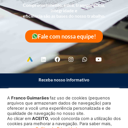
Comprometimento, ética, transparência,
integridade e
eficiência são as bases do nosso trabalho.
Fale com nossa equipe!
Receba nosso informativo
A
Franco Guimarães
faz uso de cookies (pequenos
arquivos que armazenam dados de navegação) para
Enviar
oferecer a você uma experiência personalizada e de
qualidade de navegação no nosso site.
Ao clicar em
ACEITO
, você concorda com a utilização dos
cookies para melhorar a navegação. Para saber mais,