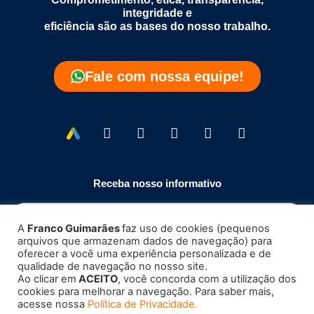
integridade e
eficiência são as bases do nosso trabalho.
Fale com nossa equipe!
Receba nosso informativo
A
Franco Guimarães
faz uso de cookies (pequenos
arquivos que armazenam dados de navegação) para
Enviar
oferecer a você uma experiência personalizada e de
qualidade de navegação no nosso site.
Ao clicar em
ACEITO
, você concorda com a utilização dos
cookies para melhorar a navegação. Para saber mais,
acesse nossa
Política de Privacidade.
Copyright 2023 – 2026 ©
Franco Guimarães
| Todos os direitos