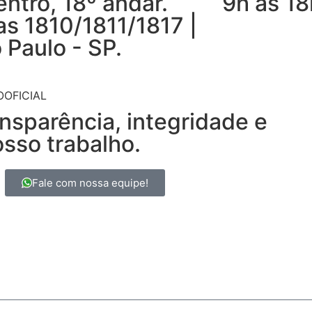
entro, 18º andar.
9h às 18
as 1810/1811/1817 |
 Paulo - SP.
nsparência, integridade e
osso trabalho.
Fale com nossa equipe!