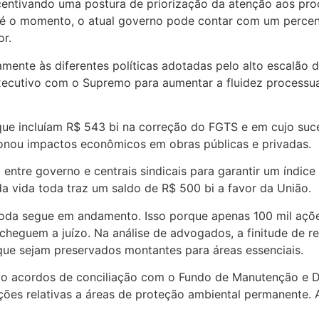
centivando uma postura de priorização da atenção aos proc
Até o momento, o atual governo pode contar com um perce
or.
amente às diferentes políticas adotadas pelo alto escalã
xecutivo com o Supremo para aumentar a fluidez processual
ue incluíam R$ 543 bi na correção do FGTS e em cujo suc
ionou impactos econômicos em obras públicas e privadas.
entre governo e centrais sindicais para garantir um índic
 da vida toda traz um saldo de R$ 500 bi a favor da União.
 toda segue em andamento. Isso porque apenas 100 mil açõe
cheguem a juízo. Na análise de advogados, a finitude de 
 que sejam preservados montantes para áreas essenciais.
stão acordos de conciliação com o Fundo de Manutenção e 
ações relativas a áreas de proteção ambiental permanente