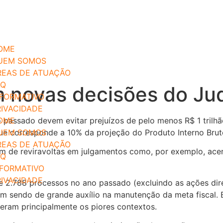
OME
UEM SOMOS
REAS DE ATUAÇÃO
AQ
m novas decisões do Jud
NFORMATIVO
RIVACIDADE
 passado devem evitar prejuízos de pelo menos R$ 1 trilhã
OME
ue corresponde a 10% da projeção do Produto Interno Brut
UEM SOMOS
REAS DE ATUAÇÃO
m de reviravoltas em julgamentos como, por exemplo, acer
AQ
NFORMATIVO
RIVACIDADE
e 2.788 processos no ano passado (excluindo as ações dire
vem sendo de grande auxílio na manutenção da meta fiscal.
deram principalmente os piores contextos.