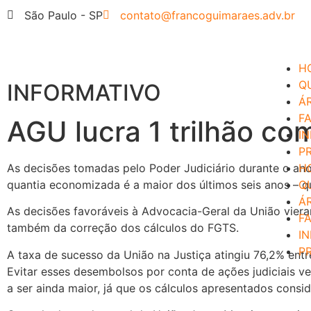
São Paulo - SP
contato@francoguimaraes.adv.br
H
Q
INFORMATIVO
Á
F
AGU lucra 1 trilhão co
I
P
As decisões tomadas pelo Poder Judiciário durante o ano
H
quantia economizada é a maior dos últimos seis anos – q
Q
Á
As decisões favoráveis à Advocacia-Geral da União viera
F
também da correção dos cálculos do FGTS.
I
P
A taxa de sucesso da União na Justiça atingiu 76,2% entr
Evitar esses desembolsos por conta de ações judiciais 
a ser ainda maior, já que os cálculos apresentados consi