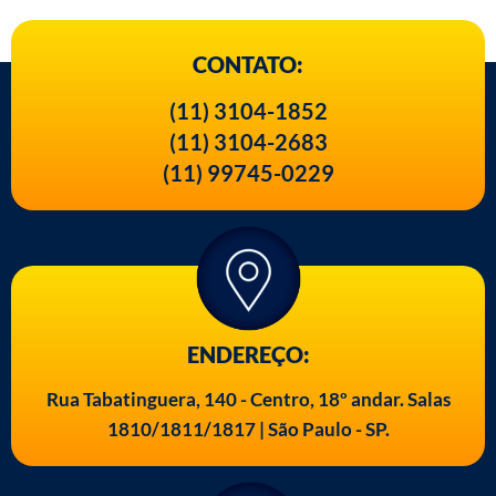
CONTATO:
(11) 3104-1852
(11) 3104-2683
(11) 99745-0229
ENDEREÇO:
Rua Tabatinguera, 140 - Centro, 18º andar. Salas
1810/1811/1817 | São Paulo - SP.